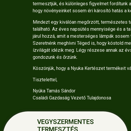
termesztjük, és különleges figyelmet fordítunk a 
hogy növényeinket sosem éri károsító hatás a ké
Mindezt egy kiválóan megőrzött, természetes ta
található. Az éves napsütés mennyisége és a ta
járul hozzá, amit a mesterséges lámpák sosem 
Szeretnénk meghívni Téged is, hogy kóstold me
ízvilágát idézik meg. Légy részese annak az é
gondozunk és őrzünk.
Köszönjük, hogy a Nyuka Kertészet termékeit v
Tisztelettel,
Nyúka Tamás Sándor
Családi Gazdaság Vezető Tulajdonosa
VEGYSZERMENTES
TERMESZTÉS