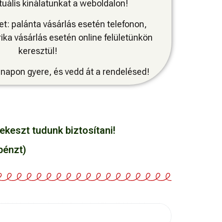
uális kínálatunkat a weboldalon!
t: palánta vásárlás esetén telefonon,
ka vásárlás esetén online felületünkön
keresztül!
napon gyere, és vedd át a rendelésed!
ekeszt tudunk biztosítani!
pénzt)