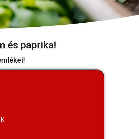
m és paprika!
emlékei!
AK