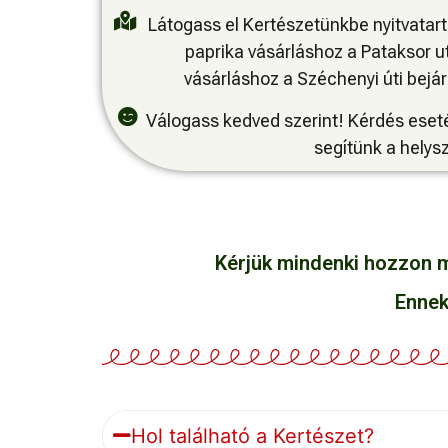
Látogass el Kertészetünkbe nyitvatar
paprika vásárláshoz a Pataksor ut
vásárláshoz a Széchenyi úti bejár
Válogass kedved szerint! Kérdés ese
segítünk a helys
Kérjük mindenki hozzon ma
Ennek
Hol található a Kertészet?