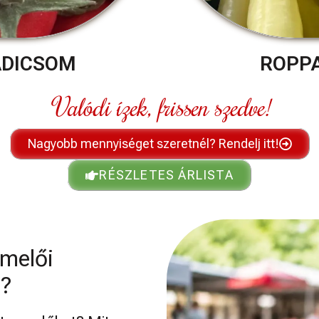
ADICSOM
ROPP
Valódi ízek, frissen szedve!
Nagyobb mennyiséget szeretnél? Rendelj itt!
RÉSZLETES ÁRLISTA
rmelői
i?