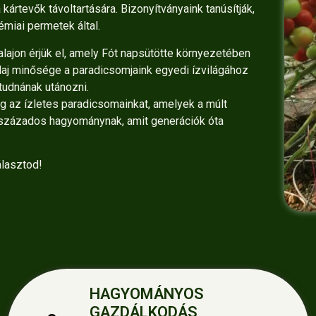
kártevők távoltartására. Bizonyítványaink tanúsítják,
miai permetek által.
lajon érjük el, amely Fót napsütötte környezetében
laj minősége a paradicsomjaink egyedi ízvilágához
tudnának utánozni.
g az ízletes paradicsomainkat, amelyek a múlt
vszázados hagyománynak, amit generációk óta
álasztod!
HAGYOMÁNYOS
GAZDÁLKODÁS