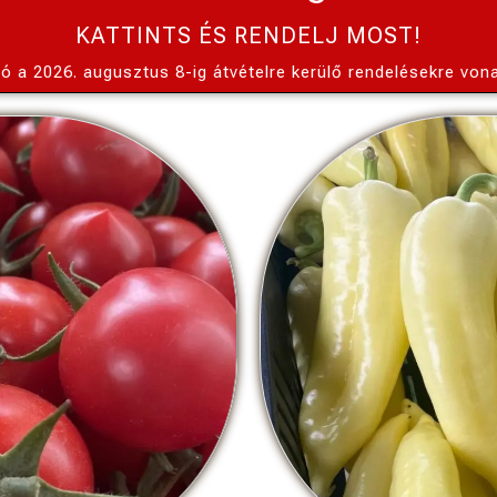
KATTINTS ÉS RENDELJ MOST!
ió a 2026. augusztus 8-ig átvételre kerülő rendelésekre vona