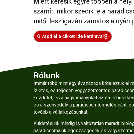
Miért keresik egyre többen a helyi
számít, mikor szedik le a paradi
mitől lesz igazán zamatos a nyári
Olvasd el a cikket ide kattintva!
Rólunk
Immár több mint egy évszázada köteleztük el m
ízletes, és teljesen vegyszermentes paradicso
kezdetét, és a hagyományokat azóta is büszkén 
és a szenvedély a paradicsomtermelés iránt, és 
tovább a vállalkozásunkat.
Küldetésünk mindig is változatlan maradt: bioló
paradicsomaink egészségesek és vegyszermen