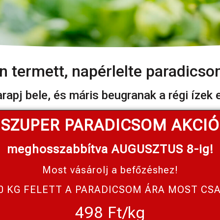
n termett, napérlelte paradicso
rapj bele, és máris beugranak a régi ízek 
SZUPER PARADICSOM AKCIÓ
meghosszabbítva AUGUSZTUS 8-ig!
Most vásárolj a befőzéshez!
0 KG FELETT A PARADICSOM ÁRA MOST CS
498 Ft/kg