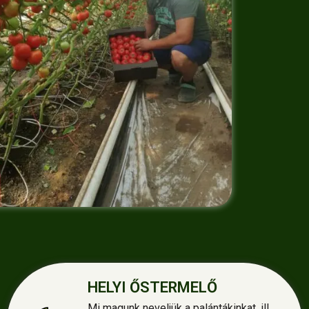
HELYI ŐSTERMELŐ
Mi magunk neveljük a palántákinkat, ill.