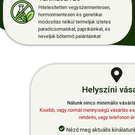
Hitelesítetten vegyszermentesen,
hormonmentesen és genetikai
módosítás nélkül termeljük ízletes
paradicsomainkat, paprikáinkat, és
neveljük bőtermő palántáinkat.
Helyszíni vás
Nálunk nincs minimális vásárl
Kisebb, vagy normál mennyiségű vásárlás e
rendelni, vagy telefonon é
Nézd meg aktuális kínálatun