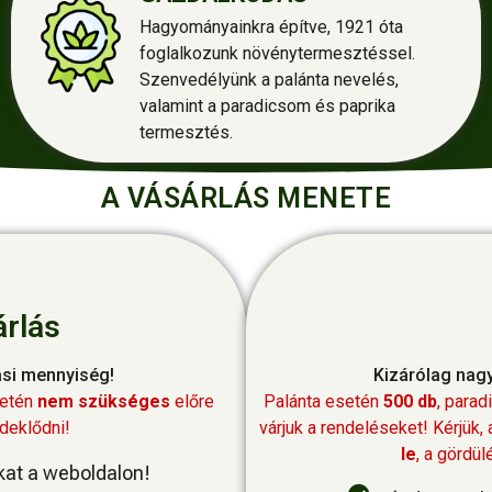
Hagyományainkra építve, 1921 óta
foglalkozunk növénytermesztéssel.
Szenvedélyünk a palánta nevelés,
valamint a paradicsom és paprika
termesztés.
A VÁSÁRLÁS MENETE
árlás
ási mennyiség!
Kizárólag nag
setén
nem szükséges
előre
Palánta esetén
500 db
, para
rdeklődni!
várjuk a rendeléseket! Kérjük,
le
, a gördü
kat a weboldalon!