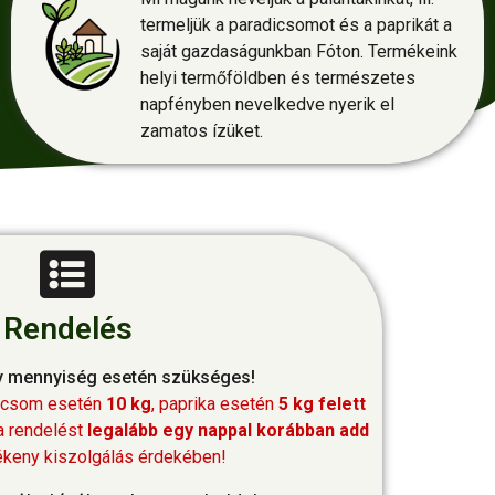
termeljük a paradicsomot és a paprikát a
saját gazdaságunkban Fóton. Termékeink
helyi termőföldben és természetes
napfényben nevelkedve nyerik el
zamatos ízüket.
Rendelés
y mennyiség esetén szükséges!
dicsom esetén
10 kg
, paprika esetén
5 kg felett
 a rendelést
legalább egy nappal korábban add
lékeny kiszolgálás érdekében!