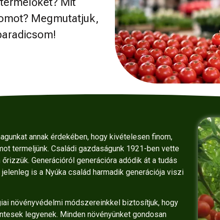
 termelőket? Mit
csomot? Megmutatjuk,
 paradicsom!
agunkat annak érdekében, hogy kivételesen finom,
mot termeljünk. Családi gazdaságunk 1921-ben vette
őrizzük. Generációról generációra adódik át a tudás
jelenleg is a Nyúka család harmadik generációja viszi
giai növényvédelmi módszereinkkel biztosítjuk, hogy
tesek legyenek. Minden növényünket gondosan