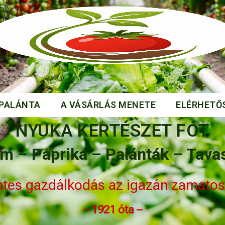
IPALÁNTA
A VÁSÁRLÁS MENETE
ELÉRHETŐ
NYUKA KERTÉSZET FÓT
m – Paprika – Palánták – Tavas
tes gazdálkodás az igazán zamatos 
– 1921 óta –