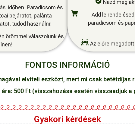
Nézd meg akt
tási időben! Paradicsom és
Add le rendelésede
cai bejáratot, palánta
paradicsom és papri
atot, tudod használni!
tén örömmel válaszolunk és
Az előre megadott 
zínen!
FONTOS INFORMÁCIÓ
gával elviteli eszközt, mert mi csak betétdíjas r
 ára: 500 Ft (visszahozása esetén visszaadjuk a 
Gyakori kérdések