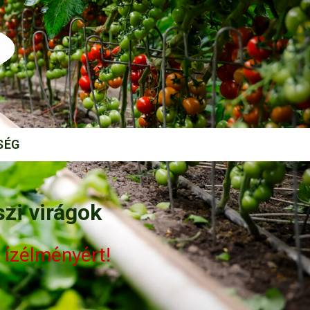
SÉG
zi virágok
ízélményért!