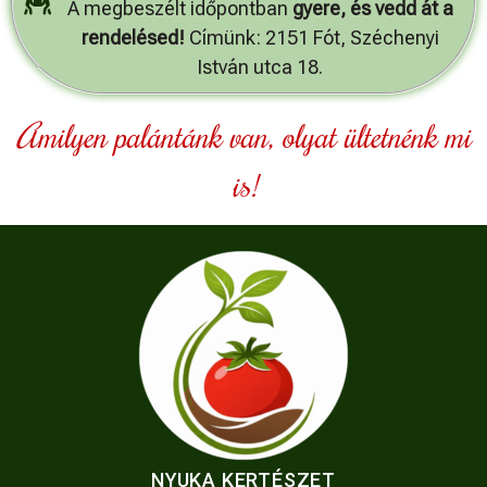
A megbeszélt időpontban
gyere, és vedd át a
rendelésed!
Címünk: 2151 Fót, Széchenyi
István utca 18.
Amilyen palántánk van, olyat ültetnénk mi
is!
NYUKA KERTÉSZET