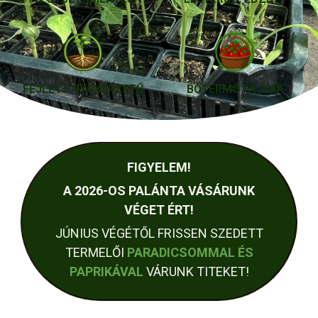
FEJLETT GYÖKÉRZETŰ
BŐTERMŐ FAJTÁK
FIGYELEM!
A 2026-OS PALÁNTA VÁSÁRUNK
VÉGET ÉRT!
JÚNIUS VÉGÉTŐL FRISSEN SZEDETT
TERMELŐI
PARADICSOMMAL ÉS
PAPRIKÁVAL
VÁRUNK TITEKET!