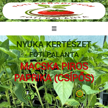
NYUKA KERTÉSZET
- FÓTI PALÁNTA -
MACSKA PIROS
PAPRIKA (CSÍPŐS)
VEGYSZERMENTES
ÉLETERŐS, EDZETT