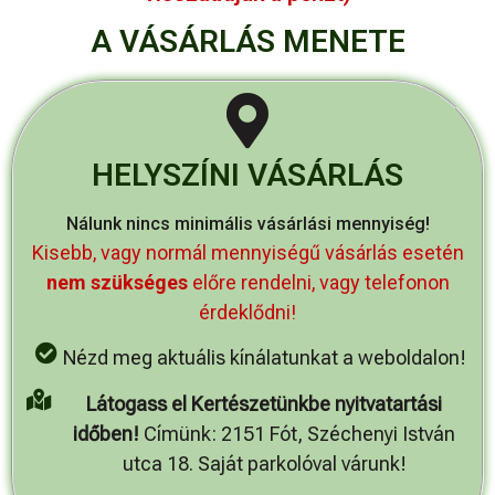
A VÁSÁRLÁS MENETE
HELYSZÍNI VÁSÁRLÁS
Nálunk nincs minimális vásárlási mennyiség!
Kisebb, vagy normál mennyiségű vásárlás esetén
nem szükséges
előre rendelni, vagy telefonon
érdeklődni!
Nézd meg aktuális kínálatunkat a weboldalon!
Látogass el Kertészetünkbe nyitvatartási
időben!
Címünk: 2151 Fót, Széchenyi István
utca 18. Saját parkolóval várunk!