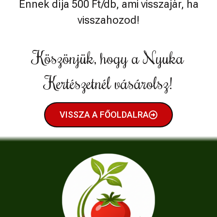
Ennek díja 500 Ft/db, ami visszajár, ha
visszahozod!
Köszönjük, hogy a Nyuka
Kertészetnél vásárolsz!
VISSZA A FŐOLDALRA