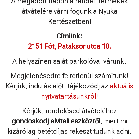
A megadott napon a rendelt termékek
átvátelére várni fogunk a Nyuka
Kertészetben!
Címünk:
2151 Fót, Pataksor utca 10.
A helyszínen saját parkolóval várunk.
Megjelenésedre feltétlenül számítunk!
Kérjük, indulás előtt tájékozódj az
aktuális
nyitvatartásunkról
!
Kérjük, rendelésed átvételéhez
gondoskodj elviteli eszközről
, mert mi
kizárólag betétdíjas rekeszt tudunk adni.